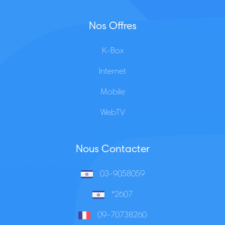
Nos Offres
K-Box
Internet
Mobile
WebTV
Nous Contacter
03-9058059
*2607
09-70738260